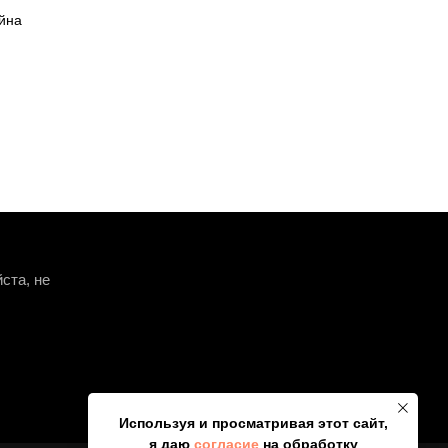
йна
ста, не
НАВЕРХ
Используя и просматривая этот сайт,
я даю
согласие
на обработку