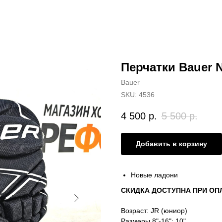
Перчатки Bauer N
Bauer
SKU:
4536
4 500
р.
5 500
р.
Добавить в корзину
Новые ладони
СКИДКА ДОСТУПНА ПРИ О
Возраст: JR (юниор)
Размеры 8"-16": 10"